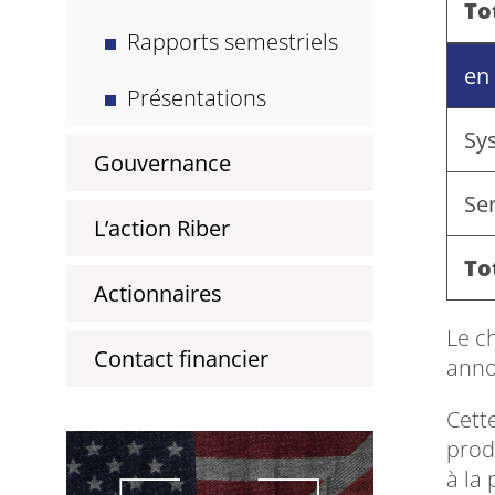
To
Rapports semestriels
en
Présentations
Sy
Gouvernance
Ser
L’action Riber
To
Actionnaires
Le ch
Contact financier
anno
Cett
prod
à la