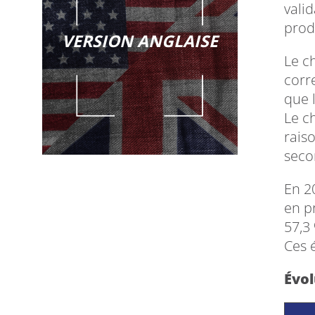
vali
prod
VERSION ANGLAISE
Le ch
corr
que 
Le ch
rais
seco
En 2
en p
57,3
Ces 
Évo