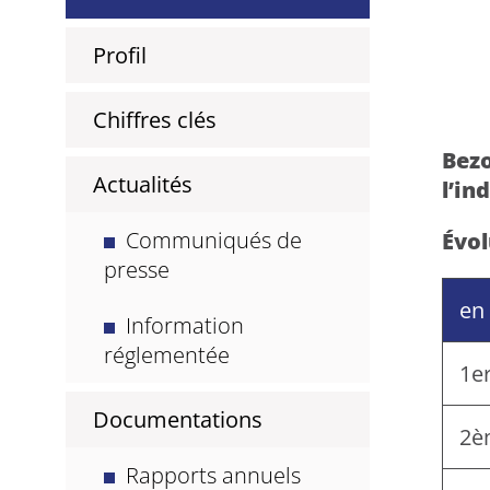
Profil
Chiffres clés
Bezo
Actualités
l’in
Communiqués de
Évol
presse
en
Information
réglementée
1e
Documentations
2è
Rapports annuels