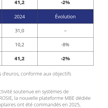
41,2
-2%
2024
Évolution
31,0
–
10,2
-8%
41,2
-2%
ons d’euros, conforme aux objectifs
activité soutenue en systèmes de
ROSIE, la nouvelle plateforme MBE dédiée
emplaires ont été commandés en 2025,