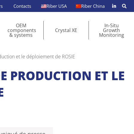
rs
Contacts
Riber USA
Riber China
OEM
In-Situ
components
Crystal XE
Growth
& systems
Monitoring
oduction et le déploiement de ROSIE
DE PRODUCTION ET LE
E