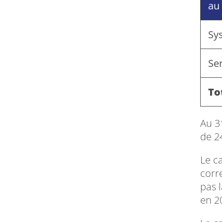
au
Sy
Ser
To
Au 3
de 2
Le c
corr
pas 
en 2