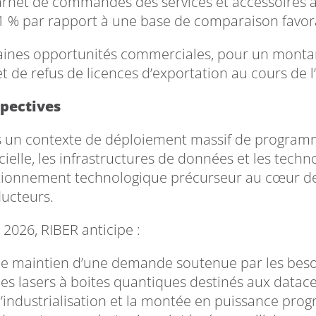
arnet de commandes des services et accessoires at
1 % par rapport à une base de comparaison favor
aines opportunités commerciales, pour un montant
et de refus de licences d’exportation au cours de l
pectives
 un contexte de déploiement massif de programme
icielle, les infrastructures de données et les tech
tionnement technologique précurseur au cœur de 
ucteurs.
 2026, RIBER anticipe :
le maintien d’une demande soutenue par les bes
les lasers à boites quantiques destinés aux datace
l’industrialisation et la montée en puissance prog