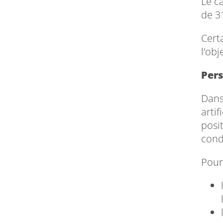
Le c
de 3
Cert
l’obj
Pers
Dans
artif
posi
cond
Pour