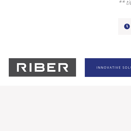
** t
INNOVATIVE SO