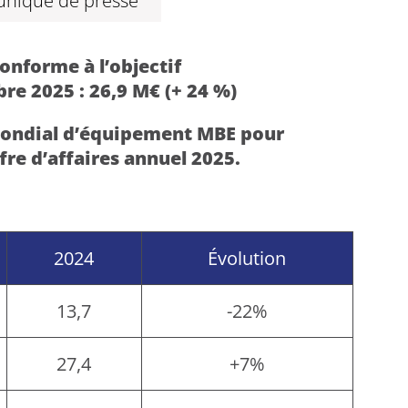
uniqué de presse
conforme à l’objectif
e 2025 : 26,9 M€ (+ 24 %)
r mondial d’équipement MBE pour
fre d’affaires annuel 2025.
2024
Évolution
13,7
-22%
27,4
+7%