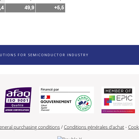
LUTIONS FOR SEMICONDUCTOR INDUSTRY
eneral purchasing conditions
/
Conditions générales d'achat
-
Cook