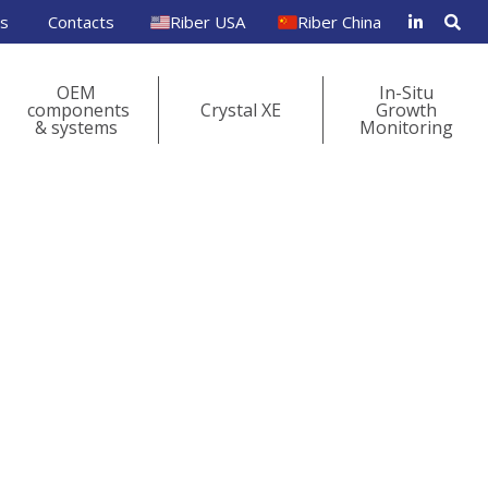
rs
Contacts
Riber USA
Riber China
OEM
In-Situ
components
Crystal XE
Growth
& systems
Monitoring