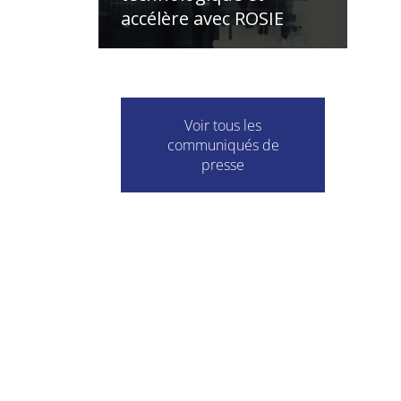
accélère avec ROSIE
Voir tous les
communiqués de
presse