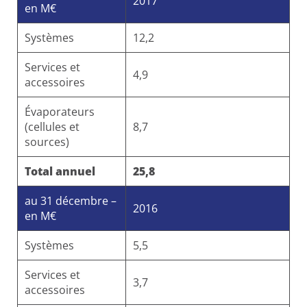
2017
en M€
Systèmes
12,2
Services et
4,9
accessoires
Évaporateurs
(cellules et
8,7
sources)
Total annuel
25,8
au 31 décembre –
2016
en M€
Systèmes
5,5
Services et
3,7
accessoires