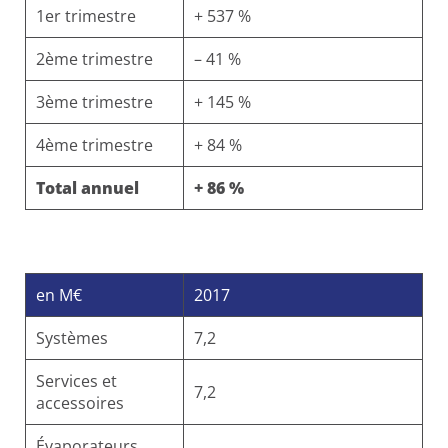
1er trimestre
+ 537 %
2ème trimestre
– 41 %
3ème trimestre
+ 145 %
4ème trimestre
+ 84 %
Total annuel
+ 86 %
en M€
2017
Systèmes
7,2
Services et
7,2
accessoires
Évaporateurs