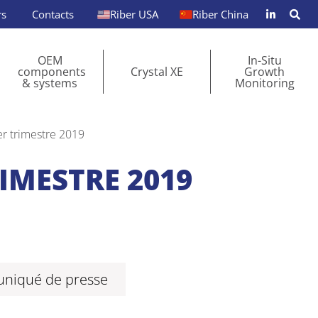
rs
Contacts
Riber USA
Riber China
OEM
In-Situ
components
Crystal XE
Growth
& systems
Monitoring
er trimestre 2019
RIMESTRE 2019
uniqué de presse