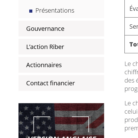
Év
Présentations
Ser
Gouvernance
To
L’action Riber
Le c
Actionnaires
chiff
des 
Contact financier
prog
Le c
celu
prod
prem