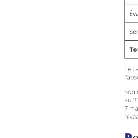
Év
Ser
To
Le c
l’ab
Son 
au 3
7 ma
nivea
P