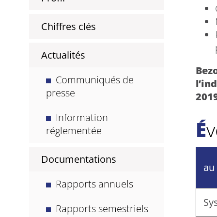
Chiffres clés
Actualités
Bezo
Communiqués de
l’in
presse
2019
Information
É
réglementée
Documentations
au
Rapports annuels
Sy
Rapports semestriels