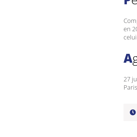
Comp
en 20
celui
27 j
Pari