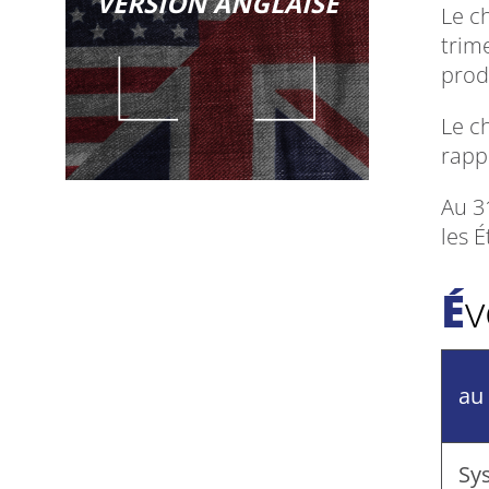
VERSION ANGLAISE
Le c
trim
prod
Le ch
rappo
Au 31
les É
É
au
Sy