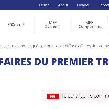
Home
About
Finance
Caree
MBE
MBE
300mm Si
Systems
Components
ccueil
>
Communiqués de presse
>
Chiffre d’affaires du premi
FAIRES DU PREMIER T
Télécharger le comm