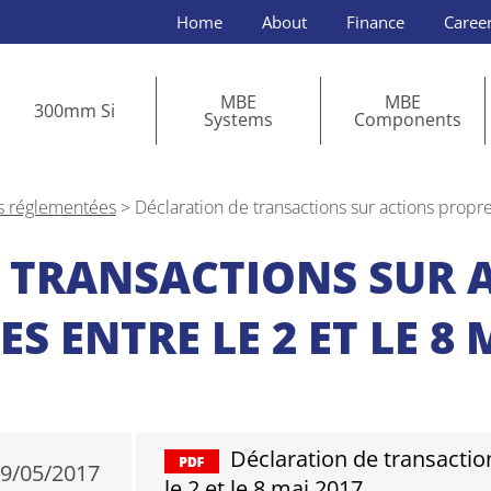
Home
About
Finance
Caree
MBE
MBE
300mm Si
Systems
Components
s réglementées
>
Déclaration de transactions sur actions propre
 TRANSACTIONS SUR 
ES ENTRE LE 2 ET LE 8 
Déclaration de transactio
9/05/2017
le 2 et le 8 mai 2017