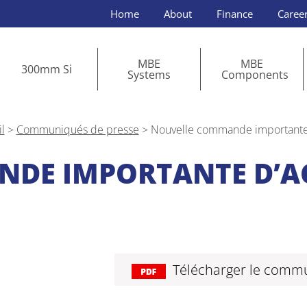
Home
About
Finance
Caree
MBE
MBE
300mm Si
Systems
Components
l
>
Communiqués de presse
>
Nouvelle commande importante 
DE IMPORTANTE D’ACC
Télécharger le comm