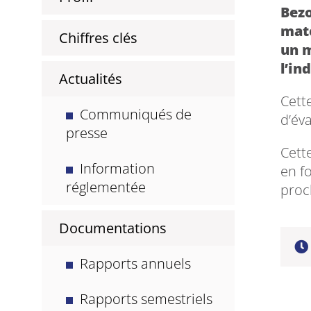
Bezo
mat
Chiffres clés
un m
l’in
Actualités
Cett
Communiqués de
d’év
presse
Cett
Information
en f
réglementée
proc
Documentations
Rapports annuels
Rapports semestriels