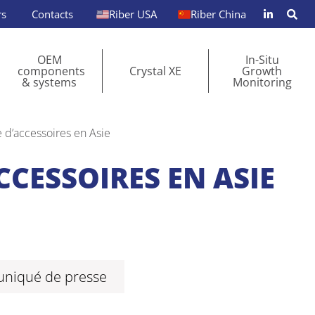
rs
Contacts
Riber USA
Riber China
OEM
In-Situ
components
Crystal XE
Growth
& systems
Monitoring
d’accessoires en Asie
ESSOIRES EN ASIE
uniqué de presse